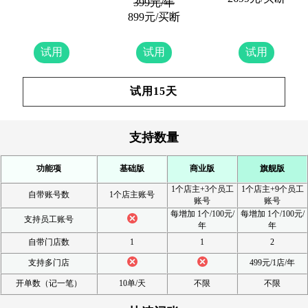
399元/年
899元
/买断
试用
试用
试用
试用15天
支持数量
功能项
基础版
商业版
旗舰版
1个店主+3个员工
1个店主+9个员工
自带账号数
1个店主账号
账号
账号
每增加 1个/100元/
每增加 1个/100元/
支持员工账号
年
年
自带门店数
1
1
2
支持多门店
499元/1店/年
开单数（记一笔）
10单/天
不限
不限